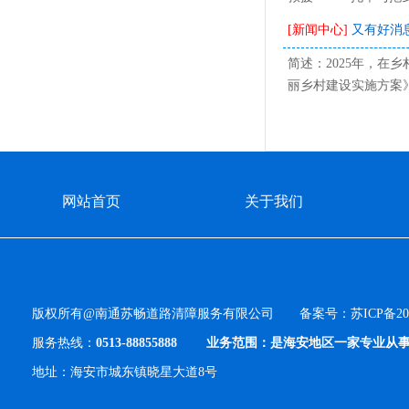
[新闻中心]
又有好消
简述：2025年，
丽乡村建设实施方案》
网站首页
关于我们
版权所有@南通苏畅道路清障服务有限公司 备案号：
苏ICP备20
服务热线：
0513-88855888 业务范围：是海安地区一家
地址：海安市城东镇晓星大道8号